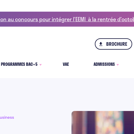
ion au concours pour intégrer l’EEMI à la rentrée d’oct
BROCHURE
PROGRAMMES BAC+5
VAE
ADMISSIONS
Business