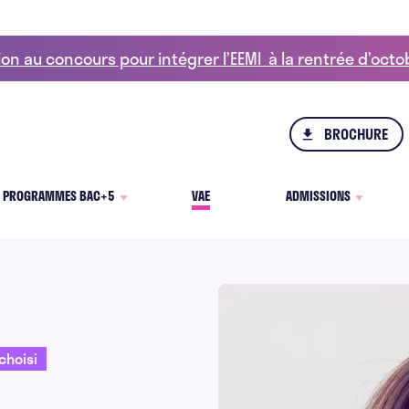
ion au concours pour intégrer l’EEMI à la rentrée d’oct
BROCHURE
PROGRAMMES BAC+5
VAE
ADMISSIONS
choisi