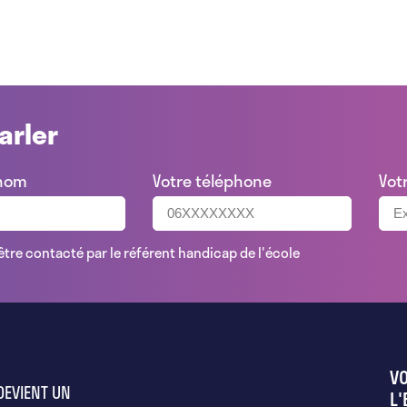
arler
énom
Votre téléphone
Vot
être contacté par le référent handicap de l'école
VO
 DEVIENT UN
L'