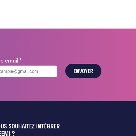
re email
*
ENVOYER
US SOUHAITEZ INTÉGRER
EEMI ?