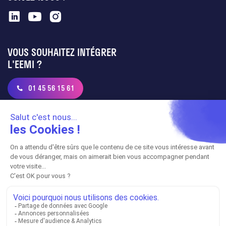
VOUS SOUHAITEZ INTÉGRER
L'EEMI ?
01 45 56 15 61
admission@eemi.com
Pour une réclamation contractuelle :
reclamations@eemi.com
ADRESSE PRINCIPALE
128 Quai de Jemmapes,
75010 Paris